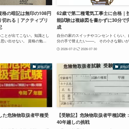
格の暗記は無印の108円
62歳で第二種電気工事士に合格｜
り切れる｜アクティブリ
能試験は複線図を書かずに30分で
記
成
のことが出てこない。知識とし
自分の家のスイッチやコンセントくらい、
思い出せない。 資格の勉...
分の手で替えたい——。 その小さな願いが.
2026-07-21
2026-07-30
資格試験
資格
戦した危険物取扱者甲種受
【受験記】危険物取扱者甲種試験
40年越しの挑戦