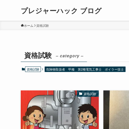
プレジャーハック ブログ
ホーム
資格試験
資格試験
– category –
資格試験
危険物取扱者 甲種
第2種電気工事士
ボイラー技士
資格試験