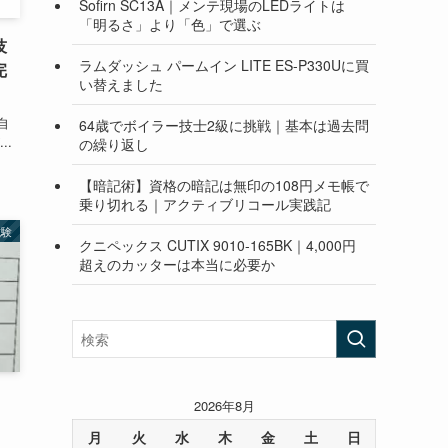
Sofirn SC13A｜メンテ現場のLEDライトは
「明るさ」より「色」で選ぶ
技
ラムダッシュ パームイン LITE ES-P330Uに買
完
い替えました
自
64歳でボイラー技士2級に挑戦｜基本は過去問
..
の繰り返し
【暗記術】資格の暗記は無印の108円メモ帳で
乗り切れる｜アクティブリコール実践記
試験
クニペックス CUTIX 9010-165BK｜4,000円
超えのカッターは本当に必要か
：
2026年8月
月
火
水
木
金
土
日