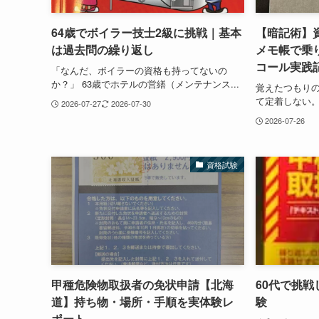
64歳でボイラー技士2級に挑戦｜基本
【暗記術】資
は過去問の繰り返し
メモ帳で乗
コール実践
「なんだ、ボイラーの資格も持ってないの
か？」 63歳でホテルの営繕（メンテナンス...
覚えたつもり
て定着しない。
2026-07-27
2026-07-30
2026-07-26
資格試験
甲種危険物取扱者の免状申請【北海
60代で挑
道】持ち物・場所・手順を実体験レ
験
ポート